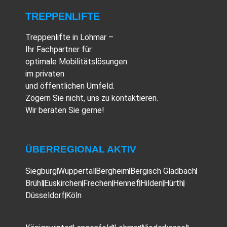
TREPPENLIFTE
Treppenlifte in Lohmar –
Ihr Fachpartner für
optimale Mobilitätslösungen
im privaten
und öffentlichen Umfeld.
Zögern Sie nicht, uns zu kontaktieren.
Wir beraten Sie gerne!
ÜBERREGIONAL AKTIV
Siegburg
Wuppertal
Bergheim
Bergisch Gladbach
Brühl
Euskirchen
Frechen
Hennef
Hilden
Hürth
Düsseldorf
Köln